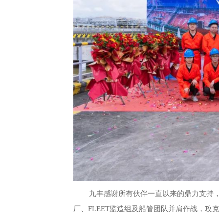
九丰感谢所有伙伴一直以来的鼎力支持
厂、FLEET监造组及船管团队并肩作战
，
攻