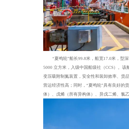
“
夏鸣轮
”
船长
99.8
米，船宽
17.0
米，型深
5000
立方米，入级中国船级社（
CCS
）。该
变压吸附制氮装置，安全性和装卸效率、货
营运经济性高；同时，
“
夏鸣轮
”
具有良好的
体）、戊烯（所有异构体）、异戊二烯、氯