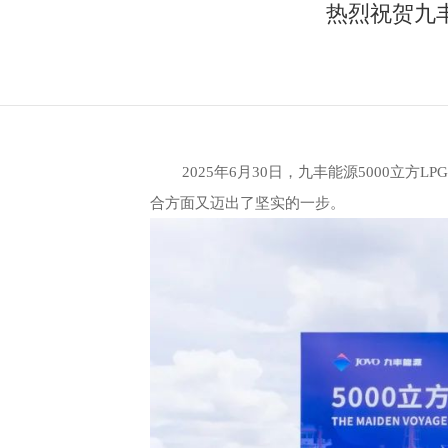
热烈祝贺九丰
2025
年
6
月
30
日，九丰能源
5000
立方
LPG
合方面又迈出了坚实的一步。